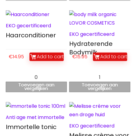
EKO gecertificeerd
EKO gecertificeerd
Haarconditioner
Hydraterende
Bodymilk
€
14.95
Add to cart
€
15.95
Add to cart
0
1
Toevoegen aan
Toevoegen aan
vergelijken
vergelijken
Anti age met immortelle
EKO gecertificeerd
Immortelle tonic
Melisse crème voor