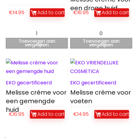
een droge huid
€
14.95
Add to cart
€
16.95
Add to cart
1
0
Toevoegen aan
Toevoegen aan
vergelijken
vergelijken
EKO gecertificeerd
EKO gecertificeerd
Melisse crème voor
Melisse crème voor
een gemengde
voeten
huid
€
16.95
Add to cart
€
14.95
Add to cart