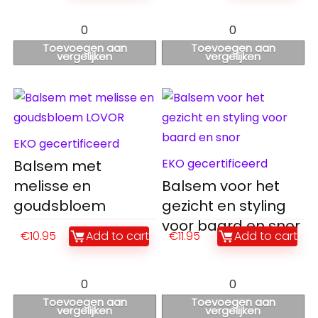
0
0
Toevoegen aan
Toevoegen aan
vergelijken
vergelijken
EKO gecertificeerd
EKO gecertificeerd
Balsem met
melisse en
Balsem voor het
goudsbloem
gezicht en styling
voor baard en snor
€
10.95
Add to cart
€
11.95
Add to cart
0
0
Toevoegen aan
Toevoegen aan
vergelijken
vergelijken