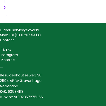
1
2
→
Contact
E-mail: service@lovor.nl
Mob: +31 (0) 6 267 53 133
Contact
Social
TikTok
Instagram
Pinterest
Lovor Cosmetics
Bezuidenhoutseweg 301
2594 AP ‘s-Gravenhage
Nederland
KvK: 63534118
BTW nr: NL002367275B66
Informatie