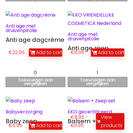
Anti age met
druivenpitolie
Anti age met
druivenpitolie
Anti age dagcrème
Anti age zeep
€
22.95
Add to cart
€
6.95
Add to cart
0
1
Toevoegen aan
Toevoegen aan
vergelijken
vergelijken
Babyverzorging
EKO gecertificeerd
€
8.95
–
View
Baby zeep
Balsem + Zeep set
€
5.95
Add to cart
€
11.95
products