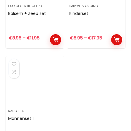
EKO GECERTIFICEERD
BABYVERZORGING
Balsem + Zeep set
Kinderset
€
8.95
–
€
11.95
€
5.95
–
€
17.95
KADO TIPS
Mannenset 1