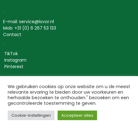
Contact
E-mail: service@lovor.nl
Mob: +31 (0) 6 267 53 133
Contact
Social
TikTok
Instagram
Pinterest
Lovor Cosmetics
We gebruiken cookies op onze website om u de meest
relevante ervaring te bieden door uw voorkeuren en
Bezuidenhoutseweg 301
herhaalde bezoeken te onthouden." bezoeken om een
2594 AP ‘s-Gravenhage
gecontroleerde toestemming te geven.
Nederland
KvK: 63534118
Cookie-instellingen
Accepteer alles
BTW nr: NL002367275B66
Informatie