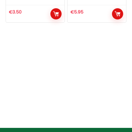
€
3.50
€
5.95