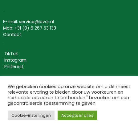
Contact
E-mail: service@lovor.nl
Mob: +31 (0) 6 267 53 133
Contact
Social
TikTok
Instagram
Pinterest
Lovor Cosmetics
We gebruiken cookies op onze website om u de meest
relevante ervaring te bieden door uw voorkeuren en
Bezuidenhoutseweg 301
herhaalde bezoeken te onthouden." bezoeken om een
2594 AP ‘s-Gravenhage
gecontroleerde toestemming te geven.
Nederland
KvK: 63534118
Cookie-instellingen
Accepteer alles
BTW nr: NL002367275B66
Informatie