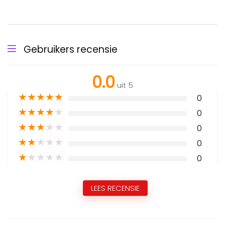
Gebruikers recensie
0.0
uit 5
★
★
★
★
★
0
★
★
★
★
★
0
★
★
★
★
★
0
★
★
★
★
★
0
★
★
★
★
★
0
LEES RECENSIE