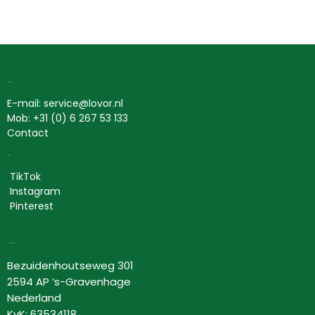
Contact
E-mail: service@lovor.nl
Mob: +31 (0) 6 267 53 133
Contact
Social
TikTok
Instagram
Pinterest
Lovor Cosmetics
Bezuidenhoutseweg 301
2594 AP ‘s-Gravenhage
Nederland
KvK: 63534118