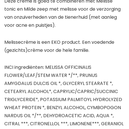
Deze crème is goed te combineren met Melisse
tonic en Milde zeep met melisse voor de verzorging
van onzuiverheden van de tienerhuid (met aanleg
voor acne en puistjes).
Melissecrème is een EKO product. Een voedende
(gezichts)crème voor de hele familie.
INCI ingrediënten: MELISSA OFFICINALIS
FLOWER/LEAF/STEM WATER */**, PRUNUS
AMYGDALUS DULCIS OIL *, GLYCERYL STEARATE *,
CETEARYL ALCOHOL*, CAPRYLIC/CAPRIC/SUCCINIC
TRIGLYCERIDE*, POTASSIUM PALMITOYL HYDROLYZED
WHEAT PROTEIN *, BENZYL ALCOHOL, CYMBOPOGON
NARDUS OIL */**, DEHYDROACETIC ACID, AQUA *,
CITRAL ***, CITRONELLOL ***, LIMONENE***, GERANIOL