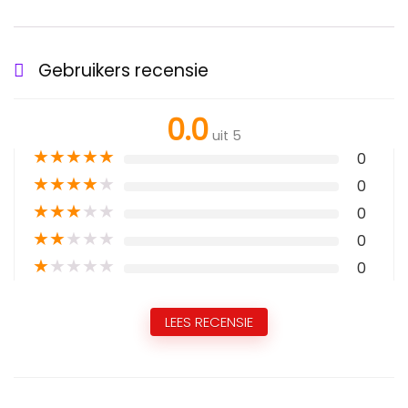
Gebruikers recensie
0.0
uit 5
★
★
★
★
★
0
★
★
★
★
★
0
★
★
★
★
★
0
★
★
★
★
★
0
★
★
★
★
★
0
LEES RECENSIE