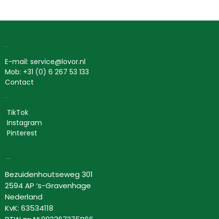
Contact
E-mail: service@lovor.nl
Mob: +31 (0) 6 267 53 133
Contact
Social
TikTok
Instagram
Pinterest
Lovor Cosmetics
Bezuidenhoutseweg 301
2594 AP ‘s-Gravenhage
Nederland
KvK: 63534118