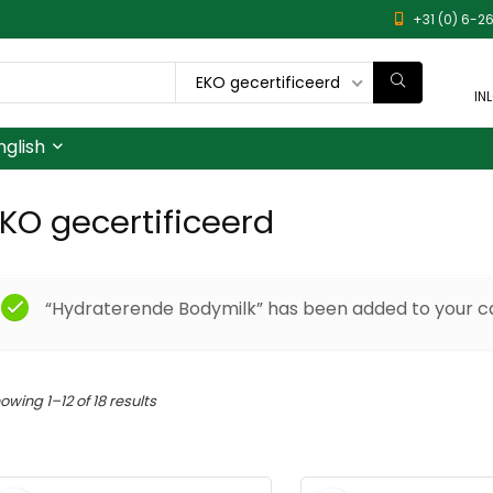
+31 (0) 6-26
EKO gecertificeerd
IN
nglish
KO gecertificeerd
“Hydraterende Bodymilk” has been added to your ca
owing 1–12 of 18 results