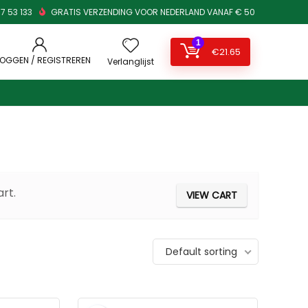
7 53 133
GRATIS VERZENDING VOOR NEDERLAND VANAF € 50
1
€
21.65
LOGGEN / REGISTREREN
Verlanglijst
rt.
VIEW CART
Default sorting