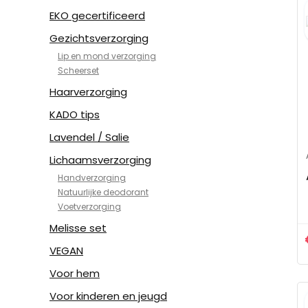
EKO gecertificeerd
Gezichtsverzorging
Lip en mond verzorging
Scheerset
Haarverzorging
KADO tips
Lavendel / Salie
Lichaamsverzorging
Handverzorging
Natuurlijke deodorant
Voetverzorging
Melisse set
VEGAN
Voor hem
Voor kinderen en jeugd