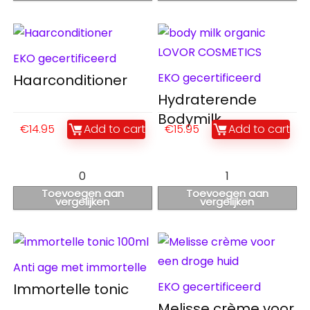
EKO gecertificeerd
EKO gecertificeerd
Haarconditioner
Hydraterende
Bodymilk
€
14.95
Add to cart
€
15.95
Add to cart
0
1
Toevoegen aan
Toevoegen aan
vergelijken
vergelijken
Anti age met immortelle
EKO gecertificeerd
Immortelle tonic
Melisse crème voor