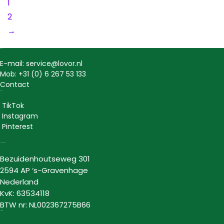
1
2
→
Contact
E-mail: service@lovor.nl
Mob: +31 (0) 6 267 53 133
Contact
Social
TikTok
Instagram
Pinterest
Lovor Cosmetics
Bezuidenhoutseweg 301
2594 AP ‘s-Gravenhage
Nederland
KvK: 63534118
BTW nr: NL002367275B66
Informatie