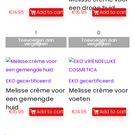
een droge huid
€
14.95
Add to cart
€
16.95
Add to cart
1
0
Toevoegen aan
Toevoegen aan
vergelijken
vergelijken
EKO gecertificeerd
EKO gecertificeerd
Melisse crème voor
Melisse crème voor
een gemengde
voeten
huid
€
16.95
Add to cart
€
14.95
Add to cart