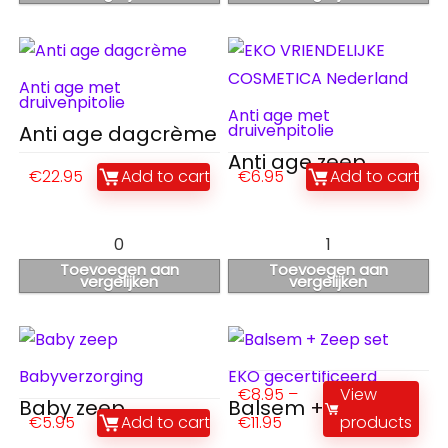
Anti age met
druivenpitolie
Anti age met
druivenpitolie
Anti age dagcrème
Anti age zeep
€
22.95
Add to cart
€
6.95
Add to cart
0
1
Toevoegen aan
Toevoegen aan
vergelijken
vergelijken
Babyverzorging
EKO gecertificeerd
€
8.95
–
View
Baby zeep
Balsem + Zeep set
€
5.95
Add to cart
€
11.95
products