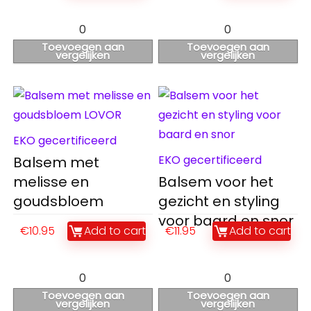
0
0
Toevoegen aan
Toevoegen aan
vergelijken
vergelijken
EKO gecertificeerd
EKO gecertificeerd
Balsem met
melisse en
Balsem voor het
goudsbloem
gezicht en styling
voor baard en snor
€
10.95
Add to cart
€
11.95
Add to cart
0
0
Toevoegen aan
Toevoegen aan
vergelijken
vergelijken