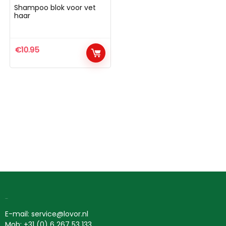
Shampoo blok voor vet
haar
€
10.95
Contact
E-mail: service@lovor.nl
Mob: +31 (0) 6 267 53 133