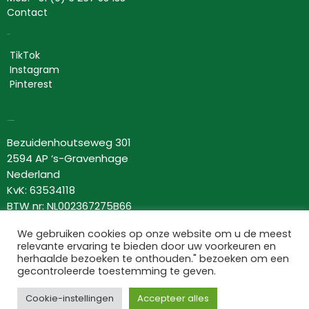
Contact
Social
TikTok
Instagram
Pinterest
Lovor Cosmetics
Bezuidenhoutseweg 301
2594 AP ‘s-Gravenhage
Nederland
KvK: 63534118
BTW nr: NL002367275B66
We gebruiken cookies op onze website om u de meest
Informatie
relevante ervaring te bieden door uw voorkeuren en
Algemene voorwaarden
herhaalde bezoeken te onthouden." bezoeken om een
Ruilen retourneren
gecontroleerde toestemming te geven.
Verzenden
Privacybeleid
Cookie-instellingen
Accepteer alles