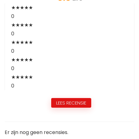
★
★
★
★
★
0
★
★
★
★
★
0
★
★
★
★
★
0
★
★
★
★
★
0
★
★
★
★
★
0
LEES RECENSIE
Er zijn nog geen recensies.