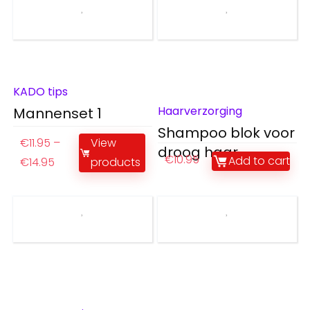
KADO tips
Haarverzorging
Mannenset 1
Shampoo blok voor
€
11.95
–
View
droog haar
€
10.95
Add to cart
€
14.95
products