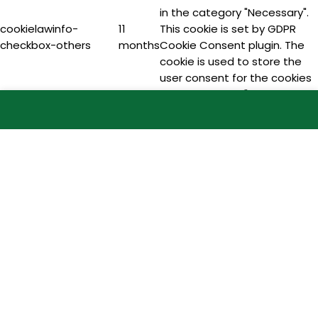
in the category "Necessary".
cookielawinfo-
11
This cookie is set by GDPR
checkbox-others
months
Cookie Consent plugin. The
cookie is used to store the
user consent for the cookies
in the category "Other.
cookielawinfo-
11
This cookie is set by GDPR
checkbox-
months
Cookie Consent plugin. The
performance
cookie is used to store the
user consent for the cookies
in the category
"Performance".
viewed_cookie_policy
11
The cookie is set by the GDPR
months
Cookie Consent plugin and is
used to store whether or not
user has consented to the
use of cookies. It does not
store any personal data.
Functional