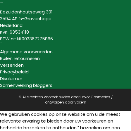
Lovor Cosmetics
Bezuidenhoutseweg 301
2594 AP ‘s-Gravenhage
Nederland
KvK: 63534118
BTW nr: NL002367275B66
Informatie
Algemene voorwaarden
Ruilen retourneren
Verzenden
Privacybeleid
Disclaimer
Samenwerking bloggers
© Alle rechten voorbehouden door Lovor Cosmetics /
ontworpen door
Voxern
We gebruiken cookies op onze website om u de meest
relevante ervaring te bieden door uw voorkeuren en
herhaalde bezoeken te onthouden." bezoeken om een