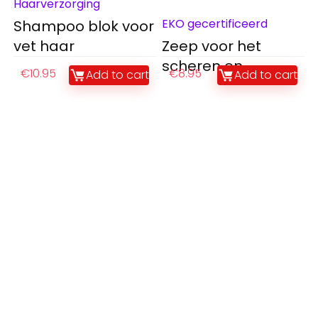
Haarverzorging
EKO gecertificeerd
Shampoo blok voor
vet haar
Zeep voor het
scheren en
€
10.95
€
8.95
Add to cart
Add to cart
douchen