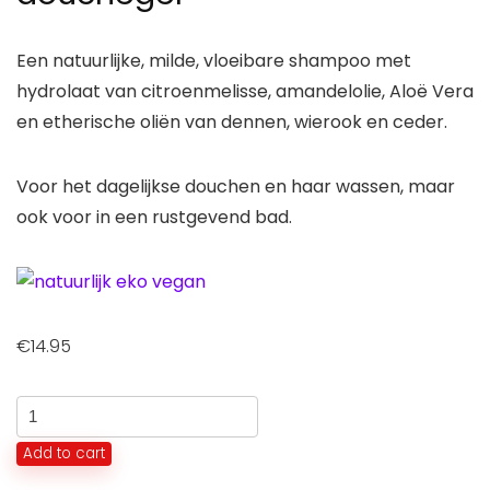
Een natuurlijke, milde, vloeibare shampoo met
hydrolaat van citroenmelisse, amandelolie, Aloë Vera
en etherische oliën van dennen, wierook en ceder.
Voor het dagelijkse douchen en haar wassen, maar
ook voor in een rustgevend bad.
€
14.95
Mannen
shampoo
Add to cart
en