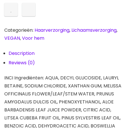
douchegel
quantity
Categorieën:
Haarverzorging
,
Lichaamsverzorging
,
VEGAN
,
Voor hem
Description
Reviews (0)
INCI Ingrediënten: AQUA, DECYL GLUCOSIDE, LAURYL
BETAINE, SODIUM CHLORIDE, XANTHAN GUM, MELISSA
OFFICINALIS FLOWER/LEAF/STEM WATER, PRUNUS
AMYGDALUS DULCIS OIL, PHENOXYETHANOL, ALOE
BARBADENSIS LEAF JUICE POWDER, CITRIC ACID,
LITSEA CUBEBA FRUIT OIL, PINUS SYLVESTRIS LEAF OIL,
BENZOIC ACID, DEHYDROACETIC ACID, BOSWELLIA