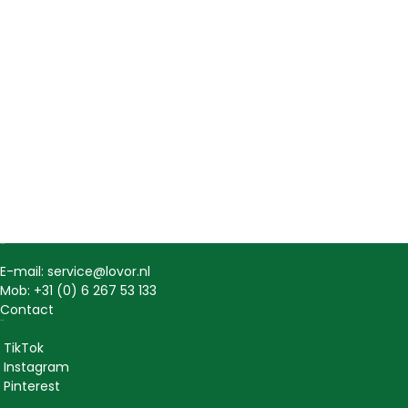
Contact
E-mail: service@lovor.nl
Mob: +31 (0) 6 267 53 133
Contact
Social
TikTok
Instagram
Pinterest