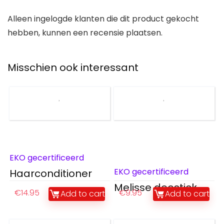
Alleen ingelogde klanten die dit product gekocht
hebben, kunnen een recensie plaatsen.
Misschien ook interessant
EKO gecertificeerd
EKO gecertificeerd
Haarconditioner
Melisse deostick
€
14.95
€
9.95
Add to cart
Add to cart