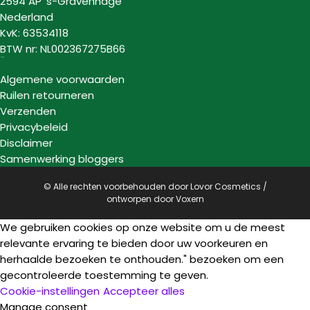
2594 AP ‘s-Gravenhage
Nederland
KvK: 63534118
BTW nr: NL002367275B66
Informatie
Algemene voorwaarden
Ruilen retourneren
Verzenden
Privacybeleid
Disclaimer
Samenwerking bloggers
© Alle rechten voorbehouden door Lovor Cosmetics /
ontworpen door
Voxern
We gebruiken cookies op onze website om u de meest
relevante ervaring te bieden door uw voorkeuren en
herhaalde bezoeken te onthouden." bezoeken om een
gecontroleerde toestemming te geven.
Cookie-instellingen
Accepteer alles
Manage consent