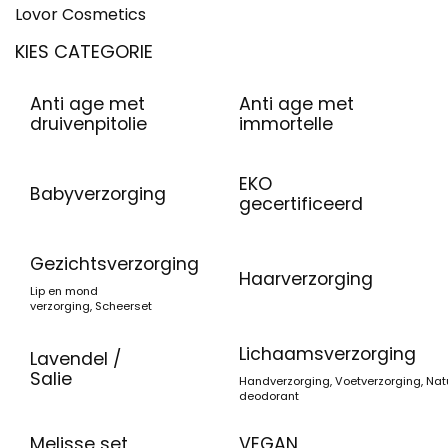
Lovor Cosmetics
KIES CATEGORIE
Anti age met
Anti age met
druivenpitolie
immortelle
EKO
Babyverzorging
gecertificeerd
Gezichtsverzorging
Haarverzorging
Lip en mond
verzorging
,
Scheerset
Lichaamsverzorging
Lavendel /
Salie
Handverzorging
,
Voetverzorging
,
Natu
deodorant
Melisse set
VEGAN