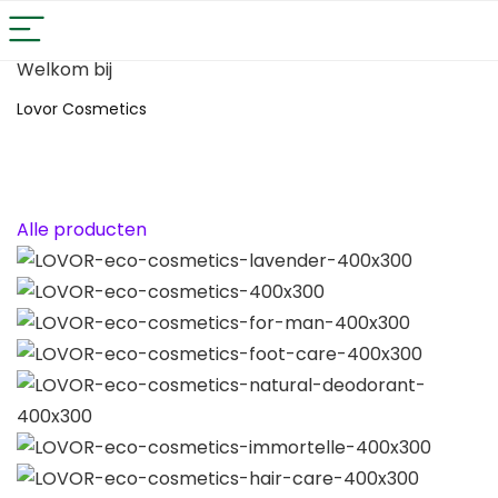
Welkom bij
Lovor Cosmetics
100% natuurlijk
EKO
VEGAN
niet op dieren
getest
Alle producten