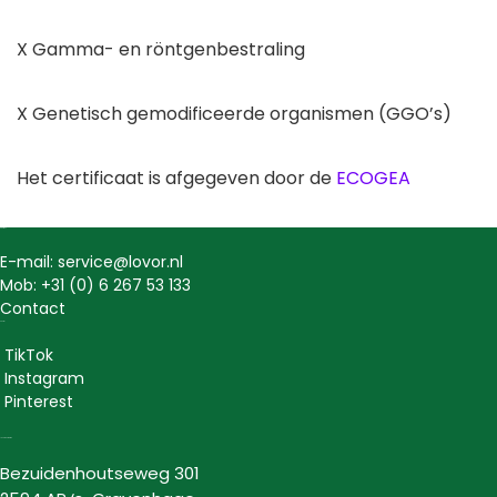
X Gamma- en röntgenbestraling
X Genetisch gemodificeerde organismen (GGO’s)
Het certificaat is afgegeven door de
ECOGEA
Contact
E-mail: service@lovor.nl
Mob: +31 (0) 6 267 53 133
Contact
Social
TikTok
Instagram
Pinterest
Lovor Cosmetics
Bezuidenhoutseweg 301