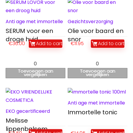
Anti age met immortelle
Gezichtsverzorging
SERUM voor een
Olie voor baard en
droge huid
snor
€
36.00
Add to cart
€
11.95
Add to cart
0
0
Toevoegen aan
Toevoegen aan
vergelijken
vergelijken
Anti age met immortelle
EKO gecertificeerd
Immortelle tonic
Melisse
lippenbalsem