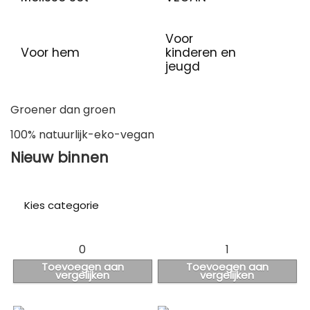
Voor
Voor hem
kinderen en
jeugd
Groener dan groen
100% natuurlijk-eko-vegan
Nieuw binnen
Kies categorie
Alle categorieën
Anti age met druivenpitolie
Anti age met immortelle
Babyverzorging
EKO gecertificeerd
Gezichtsverzorging
Haarverzorging
KADO tips
Lavendel / Salie
Lichaamsverzorging
Melisse set
VEGAN
Voor hem
Voor kinderen en jeugd
0
1
Toevoegen aan
Toevoegen aan
vergelijken
vergelijken