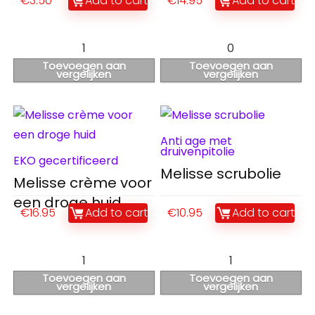
€
3.50
Add to cart
€
14.95
Add to cart
1
0
Toevoegen aan
Toevoegen aan
vergelijken
vergelijken
Anti age met
druivenpitolie
EKO gecertificeerd
Melisse scrubolie
Melisse crème voor
een droge huid
€
16.95
Add to cart
€
10.95
Add to cart
1
1
Toevoegen aan
Toevoegen aan
vergelijken
vergelijken