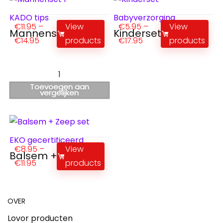
KADO tips
Babyverzorging
€
11.95
–
View
€
5.95
–
View
Mannenset 1
Kinderset
€
14.95
products
€
17.95
products
1
Toevoegen aan
vergelijken
EKO gecertificeerd
€
8.95
–
View
Balsem + Zeep set
€
11.95
products
OVER
Lovor producten