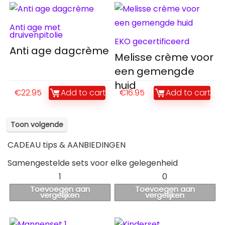
Anti age met
druivenpitolie
EKO gecertificeerd
Anti age dagcrème
Melisse crème voor
een gemengde
huid
€
22.95
Add to cart
€
16.95
Add to cart
Toon volgende
CADEAU tips & AANBIEDINGEN
Samengestelde sets voor elke gelegenheid
1
0
Toevoegen aan
Toevoegen aan
vergelijken
vergelijken