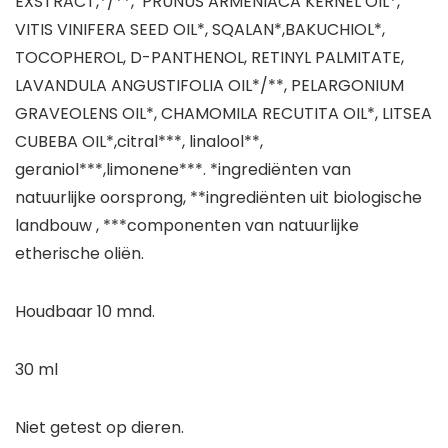
EXSTRACT,*/**, PRUNUS ARMENIACA KERNEL OIL*,
VITIS VINIFERA SEED OIL*, SQALAN*,BAKUCHIOL*,
TOCOPHEROL, D-PANTHENOL, RETINYL PALMITATE,
LAVANDULA ANGUSTIFOLIA OIL*/**, PELARGONIUM
GRAVEOLENS OIL*, CHAMOMILA RECUTITA OIL*, LITSEA
CUBEBA OIL*,citral***, linalool**,
geraniol***,limonene***. *ingrediënten van
natuurlijke oorsprong, **ingrediënten uit biologische
landbouw , ***componenten van natuurlijke
etherische oliën.
Houdbaar 10 mnd.
30 ml
Niet getest op dieren.