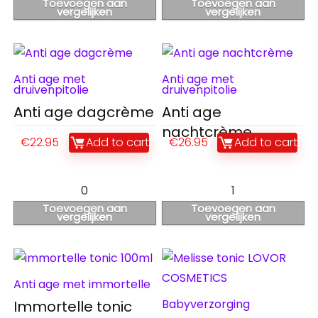
Toevoegen aan
Toevoegen aan
vergelijken
vergelijken
Anti age met
Anti age met
druivenpitolie
druivenpitolie
Anti age dagcrème
Anti age
nachtcrème
€
22.95
Add to cart
€
26.95
Add to cart
0
1
Toevoegen aan
Toevoegen aan
vergelijken
vergelijken
Anti age met immortelle
Babyverzorging
Immortelle tonic