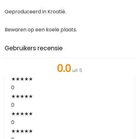
Geproduceerd in Kroatië.
Bewaren op een koele plaats.
Gebruikers recensie
0.0
uit 5
★
★
★
★
★
0
★
★
★
★
★
0
★
★
★
★
★
0
★
★
★
★
★