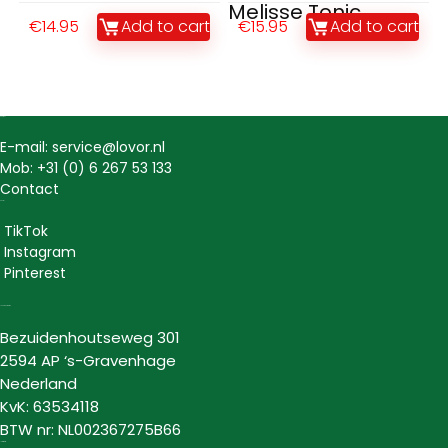
Melisse Tonic
€
14.95
Add to cart
€
15.95
Add to cart
Contact
E-mail: service@lovor.nl
Mob: +31 (0) 6 267 53 133
Contact
Social
TikTok
Instagram
Pinterest
Lovor Cosmetics
Bezuidenhoutseweg 301
2594 AP ‘s-Gravenhage
Nederland
KvK: 63534118
BTW nr: NL002367275B66
Informatie