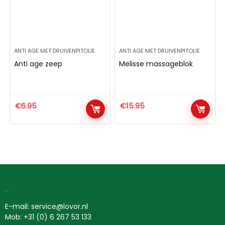
ANTI AGE MET DRUIVENPITOLIE
ANTI AGE MET DRUIVENPITOLIE
Anti age zeep
Melisse massageblok
€
6.95
€
15.95
Contact
E-mail: service@lovor.nl
Mob: +31 (0) 6 267 53 133