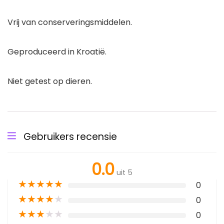
Vrij van conserveringsmiddelen.
Geproduceerd in Kroatië.
Niet getest op dieren.
Gebruikers recensie
0.0
uit 5
★
★
★
★
★
0
★
★
★
★
★
0
★
★
★
★
★
0