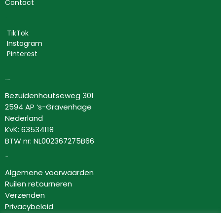
Contact
Social
TikTok
Instagram
Pinterest
Lovor Cosmetics
Bezuidenhoutseweg 301
2594 AP ‘s-Gravenhage
Nederland
KvK: 63534118
BTW nr: NL002367275B66
Informatie
Algemene voorwaarden
Ruilen retourneren
Verzenden
Privacybeleid
Disclaimer