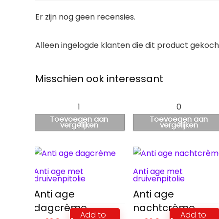
Er zijn nog geen recensies.
Alleen ingelogde klanten die dit product gekoc
Misschien ook interessant
1
0
Toevoegen aan
Toevoegen aan
vergelijken
vergelijken
Anti age met
Anti age met
druivenpitolie
druivenpitolie
Anti age
Anti age
dagcrème
nachtcrème
Add to
Add to