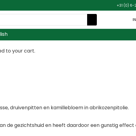
+31 (0) 6-
I
lish
 to your cart.
e, druivenpitten en kamillebloem in abrikozenpitolie.
an de gezichtshuid en heeft daardoor een gunstig effect 