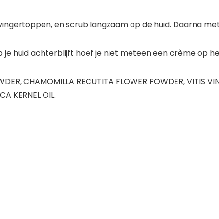
e vingertoppen, en scrub langzaam op de huid. Daarna me
p je huid achterblijft hoef je niet meteen een crème op h
 POWDER, CHAMOMILLA RECUTITA FLOWER POWDER, VITIS VI
CA KERNEL OIL.