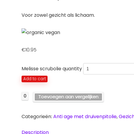
Voor zowel gezicht als lichaam.
€
10.95
Melisse scrubolie quantity
Add to cart
0
Toevoegen aan vergelijken
Categorieën:
Anti age met druivenpitolie
,
Gezich
Description