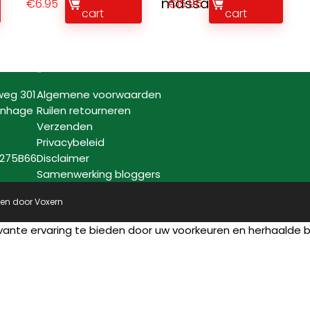
massageblok
€
6.95
€
15.95
cart
cart
Informatie
weg 301
Algemene voorwaarden
enhage
Ruilen retourneren
Verzenden
Privacybeleid
7275B66
Disclaimer
Samenwerking bloggers
pen door
Voxern
vante ervaring te bieden door uw voorkeuren en herhaalde