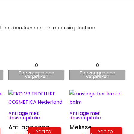
ht hebben, kunnen een recensie plaatsen.
0
0
Toevoegen aan
Toevoegen aan
vergelijken
vergelijken
Anti age met
Anti age met
druivenpitolie
druivenpitolie
Anti age zeep
Melisse
Add to
Add to