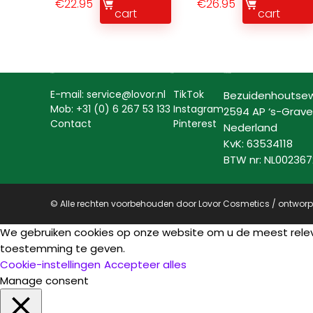
€
22.95
€
26.95
cart
cart
Contact
Social
Lovor Cosmetics
E-mail: service@lovor.nl
TikTok
Bezuidenhoutse
Mob: +31 (0) 6 267 53 133
Instagram
2594 AP ‘s-Grav
Contact
Pinterest
Nederland
KvK: 63534118
BTW nr: NL00236
© Alle rechten voorbehouden door Lovor Cosmetics / ontwor
We gebruiken cookies op onze website om u de meest rele
toestemming te geven.
Cookie-instellingen
Accepteer alles
Manage consent