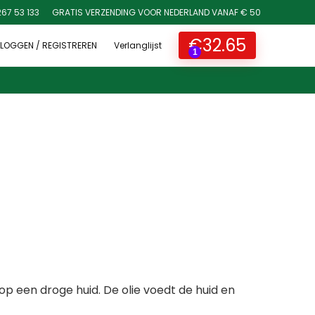
267 53 133
GRATIS VERZENDING VOOR NEDERLAND VANAF € 50
€
32.65
NLOGGEN / REGISTREREN
Verlanglijst
1
op een droge huid. De olie voedt de huid en