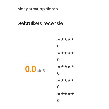
Niet getest op dieren.
Gebruikers recensie
★
★
★
★
★
0
★
★
★
★
★
0
0.0
★
★
★
★
★
uit 5
0
★
★
★
★
★
0
★
★
★
★
★
0