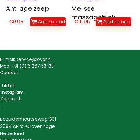
Anti age zeep
Melisse
massageblok
€
6.95
Add to cart
€
15.95
Add to cart
Contact
E-mail: service@lovor.nl
Mob: +31 (0) 6 267 53 133
Contact
Social
TikTok
Instagram
Pinterest
Lovor Cosmetics
Bezuidenhoutseweg 301
2594 AP ‘s-Gravenhage
Nederland