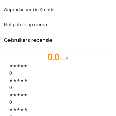
Geproduceerd in Kroatië.
Niet getest op dieren.
Gebruikers recensie
0.0
uit 5
★
★
★
★
★
0
★
★
★
★
★
0
★
★
★
★
★
0
★
★
★
★
★