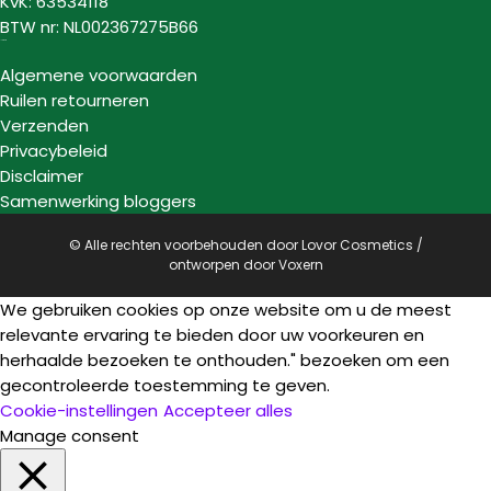
KvK: 63534118
BTW nr: NL002367275B66
Informatie
Algemene voorwaarden
Ruilen retourneren
Verzenden
Privacybeleid
Disclaimer
Samenwerking bloggers
© Alle rechten voorbehouden door Lovor Cosmetics /
ontworpen door
Voxern
We gebruiken cookies op onze website om u de meest
relevante ervaring te bieden door uw voorkeuren en
herhaalde bezoeken te onthouden." bezoeken om een
gecontroleerde toestemming te geven.
Cookie-instellingen
Accepteer alles
Manage consent