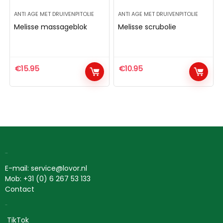
ANTI AGE MET DRUIVENPITOLIE
ANTI AGE MET DRUIVENPITOLIE
Melisse massageblok
Melisse scrubolie
€
15.95
€
10.95
Contact
E-mail: service@lovor.nl
Mob: +31 (0) 6 267 53 133
Contact
Social
TikTok