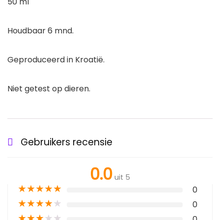
50 ml
Houdbaar 6 mnd.
Geproduceerd in Kroatië.
Niet getest op dieren.
Gebruikers recensie
0.0
uit 5
★
★
★
★
★
0
★
★
★
★
★
0
★
★
★
★
★
0