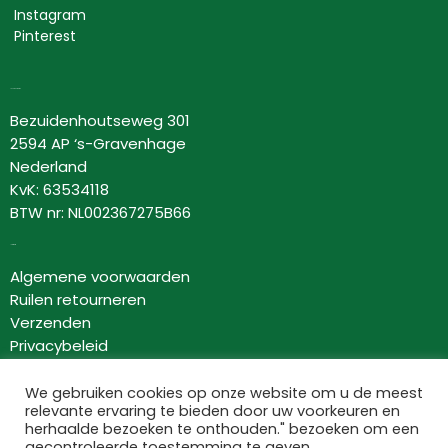
Instagram
Pinterest
Lovor Cosmetics
Bezuidenhoutseweg 301
2594 AP ‘s-Gravenhage
Nederland
KvK: 63534118
BTW nr: NL002367275B66
Informatie
Algemene voorwaarden
Ruilen retourneren
Verzenden
Privacybeleid
Disclaimer
Samenwerking bloggers
We gebruiken cookies op onze website om u de meest
relevante ervaring te bieden door uw voorkeuren en
herhaalde bezoeken te onthouden." bezoeken om een
gecontroleerde toestemming te geven.