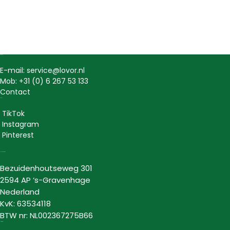
Contact
E-mail: service@lovor.nl
Mob: +31 (0) 6 267 53 133
Contact
Social
TikTok
Instagram
Pinterest
Lovor Cosmetics
Bezuidenhoutseweg 301
2594 AP ‘s-Gravenhage
Nederland
KvK: 63534118
BTW nr: NL002367275B66
Informatie