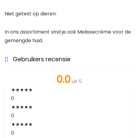
Niet getest op dieren.
In ons assortiment vind je ook Melissecrème voor de
gemengde huid.
Gebruikers recensie
0.0
uit 5
★
★
★
★
★
0
★
★
★
★
★
0
★
★
★
★
★
0