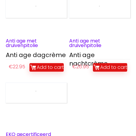
Anti age met
Anti age met
druivenpitolie
druivenpitolie
Anti age dagcrème
Anti age
nachtcrème
€
22.95
€
26.95
Add to cart
Add to cart
EKO gecertificeerd