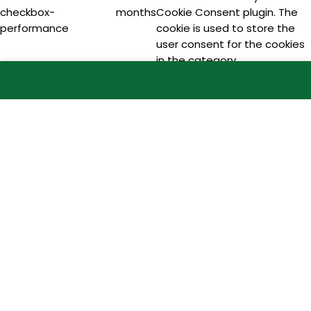
checkbox-
months
Cookie Consent plugin. The
performance
cookie is used to store the
user consent for the cookies
in the category
"Performance".
viewed_cookie_policy
11
The cookie is set by the GDPR
months
Cookie Consent plugin and is
used to store whether or not
user has consented to the
use of cookies. It does not
store any personal data.
Functional
Functional
Functional cookies help to perform certain functionalities
like sharing the content of the website on social media
platforms, collect feedbacks, and other third-party
features.
Performance
Performance