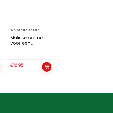
EKO GECERTIFICEERD
Melisse crème
voor een
gemengde huid
€
16.95
Lovor Cosmetics