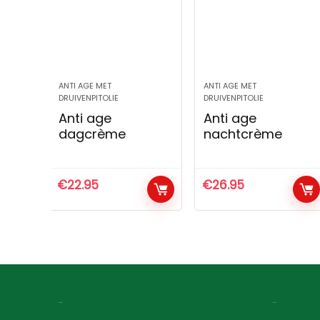
ANTI AGE MET
ANTI AGE MET
DRUIVENPITOLIE
DRUIVENPITOLIE
Anti age
Anti age
dagcrème
nachtcrème
€
22.95
€
26.95
Contact
Social