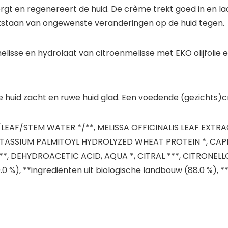
rgt en regenereert de huid. De crème trekt goed in en l
ntstaan van ongewenste veranderingen op de huid tegen.
se en hydrolaat van citroenmelisse met EKO olijfolie en
huid zacht en ruwe huid glad. Een voedende (gezichts)cr
/LEAF/STEM WATER */**, MELISSA OFFICINALIS LEAF EXTRAC
OTASSIUM PALMITOYL HYDROLYZED WHEAT PROTEIN *, CAPR
 DEHYDROACETIC ACID, AQUA *, CITRAL ***, CITRONELLOL
9.0 %), **ingrediënten uit biologische landbouw (88.0 %),