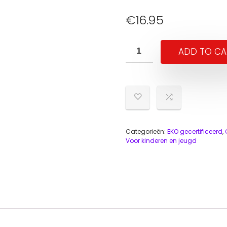
€
16.95
ADD TO CA
Categorieën:
EKO gecertificeerd
,
Voor kinderen en jeugd