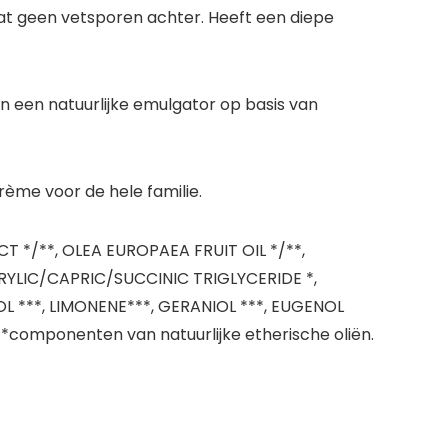
aat geen vetsporen achter. Heeft een diepe
 een natuurlijke emulgator op basis van
ème voor de hele familie.
T */**, OLEA EUROPAEA FRUIT OIL */**,
YLIC/CAPRIC/SUCCINIC TRIGLYCERIDE *,
 ***, LIMONENE***, GERANIOL ***, EUGENOL
 ***componenten van natuurlijke etherische oliën.