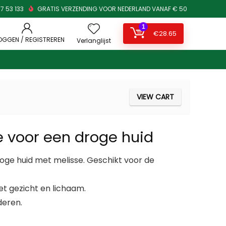
7 53 133
GRATIS VERZENDING VOOR NEDERLAND VANAF € 50
1
€
28.65
OGGEN / REGISTREREN
Verlanglijst
VIEW CART
 voor een droge huid
ge huid met melisse. Geschikt voor de
et gezicht en lichaam.
deren.