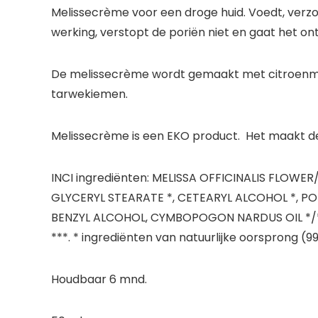
Melissecrème voor een droge huid. Voedt, verzo
werking, verstopt de poriën niet en gaat het o
De melissecrème wordt gemaakt met citroenmelis
tarwekiemen.
Melissecrème is een EKO product. Het maakt de 
INCI ingrediënten: MELISSA OFFICINALIS FLOWER
GLYCERYL STEARATE *, CETEARYL ALCOHOL *, P
BENZYL ALCOHOL, CYMBOPOGON NARDUS OIL */**,
***. * ingrediënten van natuurlijke oorsprong (9
Houdbaar 6 mnd.