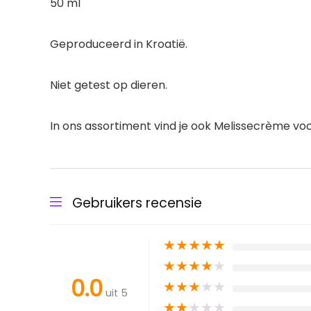
50 ml
Geproduceerd in Kroatië.
Niet getest op dieren.
In ons assortiment vind je ook Melissecrème vo
Gebruikers recensie
★
★
★
★
★
★
★
★
★
★
0.0
★
★
★
★
★
uit 5
★
★
★
★
★