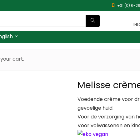
+31 (0) 6-26
INL
nglish
your cart.
Melisse crème
Voedende crème voor dro
gevoelige huid.
Voor de verzorging van h
Voor volwassenen en kin