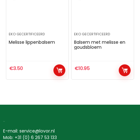
EKO GECERTIFICEERD
EKO GECERTIFICEERD
Melisse lippenbalsem
Balsem met melisse en
goudsbloem
€
3.50
€
10.95
Contact
E-mail: service@lovor.nl
Mob: +31 (0) 6 267 53 133