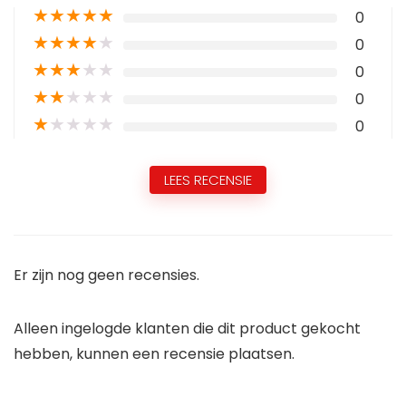
★
★
★
★
★
0
★
★
★
★
★
0
★
★
★
★
★
0
★
★
★
★
★
0
★
★
★
★
★
0
LEES RECENSIE
Er zijn nog geen recensies.
Alleen ingelogde klanten die dit product gekocht
hebben, kunnen een recensie plaatsen.