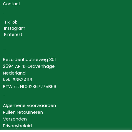
Contact
Social
TikTok
Instagram
Pinterest
Lovor Cosmetics
Bezuidenhoutseweg 301
2594 AP ‘s-Gravenhage
Nederland
KvK: 63534118
BTW nr: NL002367275B66
Informatie
Algemene voorwaarden
Ruilen retourneren
Verzenden
Privacybeleid