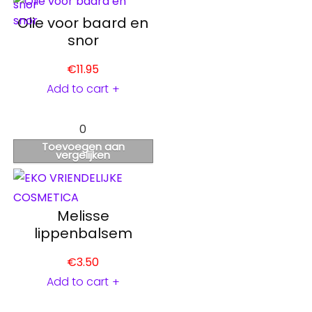
Olie voor baard en
snor
€
11.95
Add to cart
+
0
Toevoegen aan
vergelijken
Melisse
lippenbalsem
€
3.50
Add to cart
+