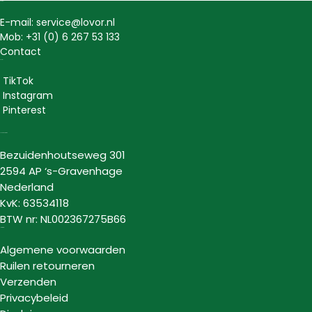
Contact
E-mail: service@lovor.nl
Mob: +31 (0) 6 267 53 133
Contact
Social
TikTok
Instagram
Pinterest
Lovor Cosmetics
Bezuidenhoutseweg 301
2594 AP ‘s-Gravenhage
Nederland
KvK: 63534118
BTW nr: NL002367275B66
Informatie
Algemene voorwaarden
Ruilen retourneren
Verzenden
Privacybeleid