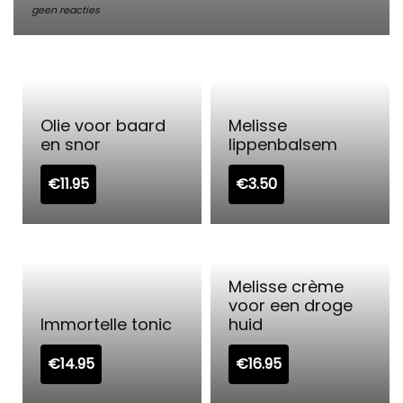
geen reacties
Olie voor baard
Melisse
en snor
lippenbalsem
€
11.95
€
3.50
Melisse crème
voor een droge
Immortelle tonic
huid
€
14.95
€
16.95