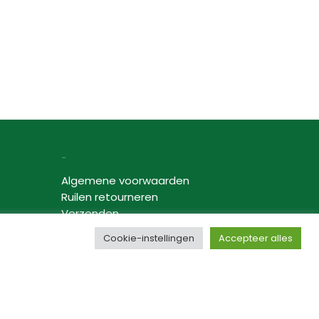
Informatie
Algemene voorwaarden
Ruilen retourneren
Verzenden
Privacybeleid
Cookie-instellingen
Accepteer alles
Disclaimer
Samenwerking bloggers