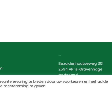
Lovor Cosmetics
Bezuidenhoutseweg 301
am
2594 AP ‘s-Gravenhage
Nederland
KvK: 63534118
evante ervaring te bieden door uw voorkeuren en herhaalde
de toestemming te geven.
BTW nr: NL002367275B66