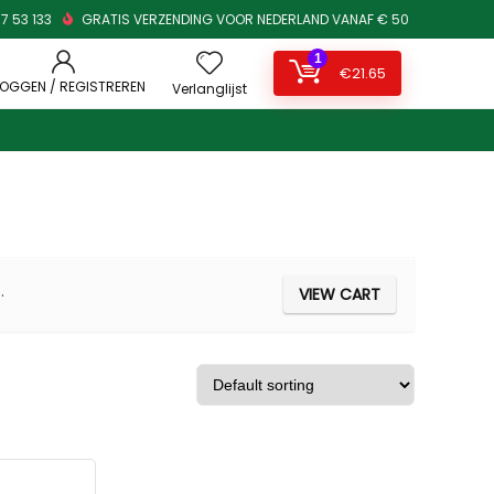
7 53 133
GRATIS VERZENDING VOOR NEDERLAND VANAF € 50
1
€
21.65
LOGGEN / REGISTREREN
Verlanglijst
.
VIEW CART