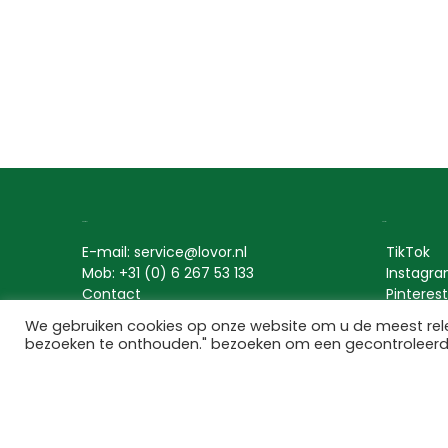
Contact
Social
E-mail: service@lovor.nl
TikTok
Mob: +31 (0) 6 267 53 133
Instagr
Contact
Pinterest
We gebruiken cookies op onze website om u de meest rel
bezoeken te onthouden." bezoeken om een gecontroleer