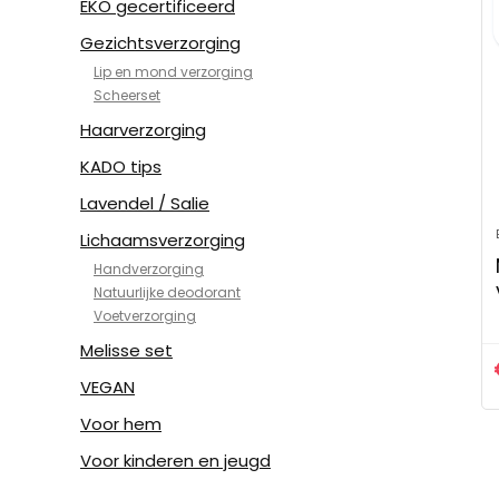
EKO gecertificeerd
Gezichtsverzorging
Lip en mond verzorging
Scheerset
Haarverzorging
KADO tips
Lavendel / Salie
Lichaamsverzorging
Handverzorging
Natuurlijke deodorant
Voetverzorging
Melisse set
VEGAN
Voor hem
Voor kinderen en jeugd