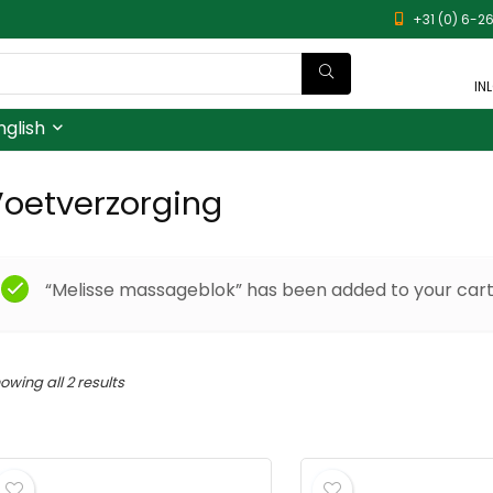
+31 (0) 6-26
IN
nglish
oetverzorging
“Melisse massageblok” has been added to your cart
owing all 2 results