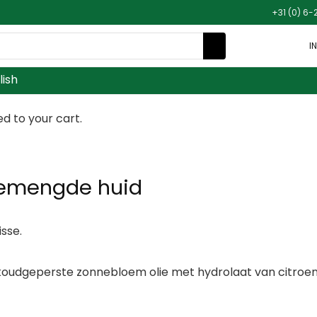
+31 (0) 6-
I
lish
 to your cart.
gemengde huid
sse.
 koudgeperste zonnebloem olie met hydrolaat van citroe