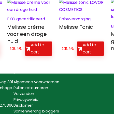
EKO gecertificeerd
Babyverzorging
E
Melisse crème
Melisse Tonic
voor een droge
M
huid
g
Add to
Add to
m
€
16.95
€
15.95
cart
cart
Informatie
weg 301
Algemene voorwaarden
enhage
Ruilen retourneren
Verzenden
Privacybeleid
7275B66
Disclaimer
Samenwerking bloggers