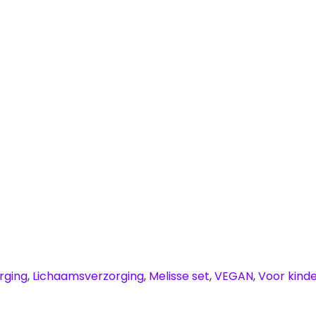
rging
,
Lichaamsverzorging
,
Melisse set
,
VEGAN
,
Voor kind