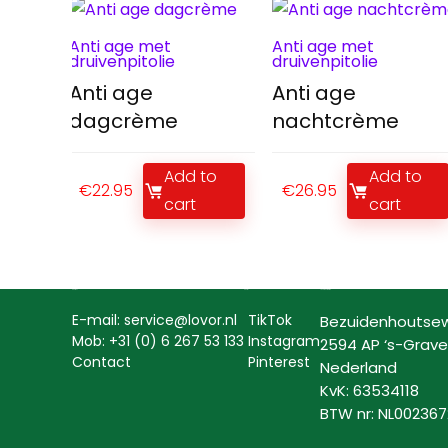
Anti age met
Anti age met
druivenpitolie
druivenpitolie
Anti age
Anti age
dagcrème
nachtcrème
Add to
Add to
€
22.95
€
26.95
cart
cart
Contact
Social
Lovor Cosmetics
E-mail: service@lovor.nl
TikTok
Bezuidenhoutse
Mob: +31 (0) 6 267 53 133
Instagram
2594 AP ‘s-Grav
Contact
Pinterest
Nederland
KvK: 63534118
BTW nr: NL00236