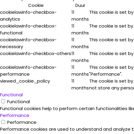
Cookie
Duur
cookielawinfo-checkbox-
11
This cookie is set b
analytics
months
cookielawinfo-checkbox-
11
The cookie is set by
functional
months
cookielawinfo-checkbox-
11
This cookie is set b
necessary
months
cookielawinfo-checkbox-others
11
This cookie is set b
months
cookielawinfo-checkbox-
11
This cookie is set b
performance
months
"Performance".
viewed_cookie_policy
11
The cookie is set b
months
not store any perso
Functional
Functional
Functional cookies help to perform certain functionalities l
Performance
Performance
Performance cookies are used to understand and analyze the 