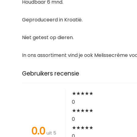
Houdbaar 6 mnd.
Geproduceerd in Kroatië.
Niet getest op dieren.
In ons assortiment vind je ook Melissecrème voo
Gebruikers recensie
★
★
★
★
★
0
★
★
★
★
★
0
0.0
★
★
★
★
★
uit 5
0