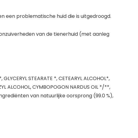
n een problematische huid die is uitgedroogd.
 onzuiverheden van de tienerhuid (met aanleg
*, GLYCERYL STEARATE *, CETEARYL ALCOHOL*,
ZYL ALCOHOL, CYMBOPOGON NARDUS OIL */**,
grediënten van natuurlijke oorsprong (99.0 %),