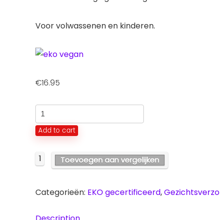
Voor volwassenen en kinderen.
€
16.95
Melisse
crème
Add to cart
voor
een
1
Toevoegen aan vergelijken
gemengde
huid
Categorieën:
EKO gecertificeerd
,
Gezichtsverzo
quantity
Description