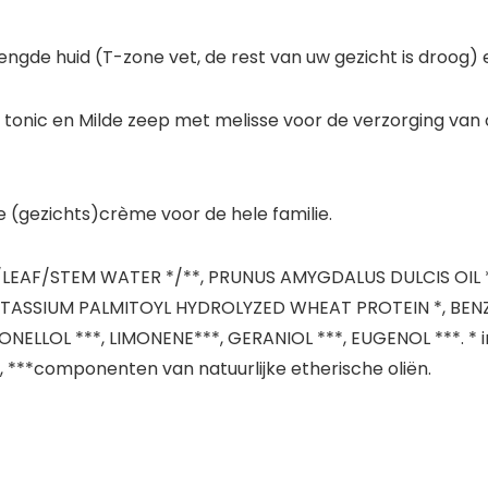
e huid (T-zone vet, de rest van uw gezicht is droog) e
tonic en Milde zeep met melisse voor de verzorging van
 (gezichts)crème voor de hele familie.
ER/LEAF/STEM WATER */**, PRUNUS AMYGDALUS DULCIS OIL 
OTASSIUM PALMITOYL HYDROLYZED WHEAT PROTEIN *, BEN
ELLOL ***, LIMONENE***, GERANIOL ***, EUGENOL ***. * in
), ***componenten van natuurlijke etherische oliën.