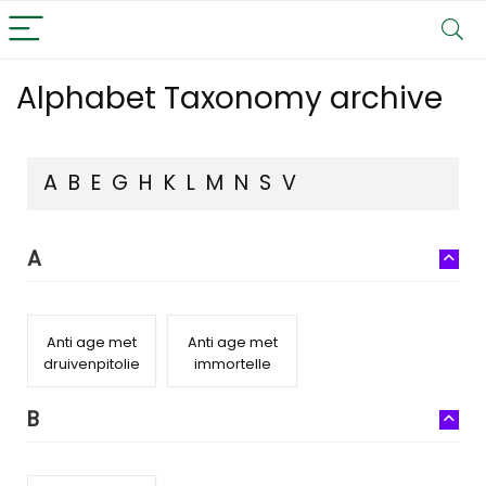
Alphabet Taxonomy archive
A
B
E
G
H
K
L
M
N
S
V
A
Anti age met
Anti age met
druivenpitolie
immortelle
B