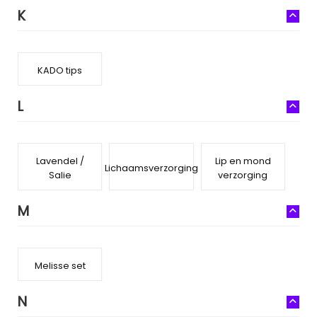
K
KADO tips
L
Lavendel /
Lip en mond
Lichaamsverzorging
Salie
verzorging
M
Melisse set
N