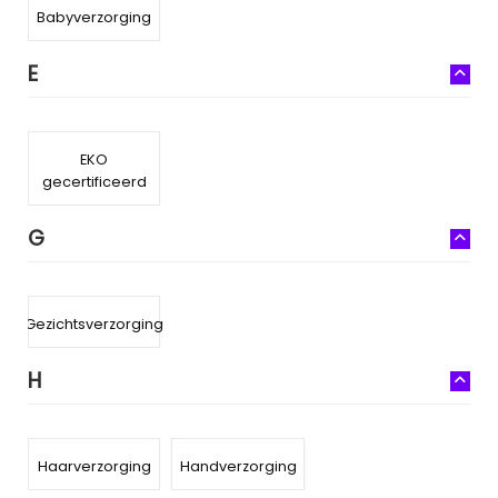
Babyverzorging
E
EKO
gecertificeerd
G
Gezichtsverzorging
H
Haarverzorging
Handverzorging