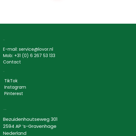
Contact
E-mail: service@lovor.nl
Mob: +31 (0) 6 267 53 133
Contact
Social
TikTok
Instagram
Pinterest
Lovor Cosmetics
Bezuidenhoutseweg 301
2594 AP ‘s-Gravenhage
Nederland