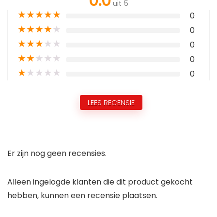
0.0
uit 5
★
★
★
★
★
0
★
★
★
★
★
0
★
★
★
★
★
0
★
★
★
★
★
0
★
★
★
★
★
0
LEES RECENSIE
Er zijn nog geen recensies.
Alleen ingelogde klanten die dit product gekocht
hebben, kunnen een recensie plaatsen.