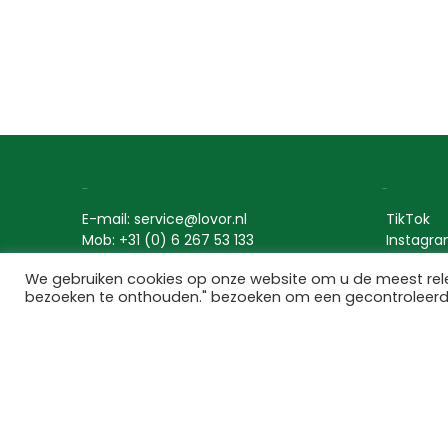
Contact
Social
E-mail: service@lovor.nl
TikTok
Mob: +31 (0) 6 267 53 133
Instagr
Contact
Pinterest
We gebruiken cookies op onze website om u de meest rel
bezoeken te onthouden." bezoeken om een gecontroleer
© Alle rechten voorbehouden door Lovor Cosmetics / ontwor