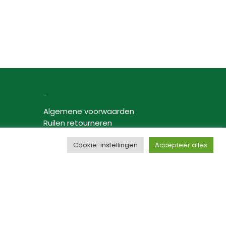
Informatie
Algemene voorwaarden
Ruilen retourneren
Verzenden
Cookie-instellingen
Accepteer alles
Privacybeleid
Disclaimer
Samenwerking bloggers