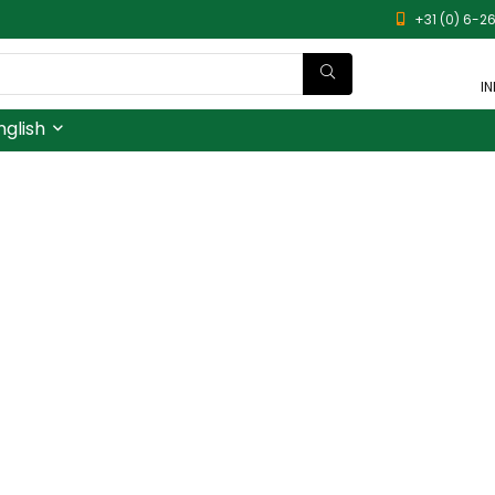
+31 (0) 6-26
I
nglish