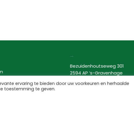
Lovor Cosmetics
Bezuidenhoutseweg 301
am
2594 AP ‘s-Gravenhage
Nederland
evante ervaring te bieden door uw voorkeuren en herhaalde
KvK: 63534118
de toestemming te geven.
BTW nr: NL002367275B66
pen door
Voxern