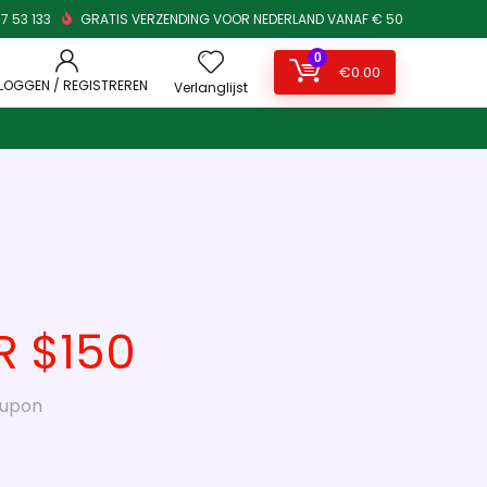
7 53 133
GRATIS VERZENDING VOOR NEDERLAND VANAF € 50
0
€
0.00
NLOGGEN / REGISTREREN
Verlanglijst
R $150
oupon