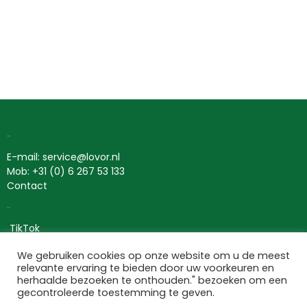
Contact
E-mail: service@lovor.nl
Mob: +31 (0) 6 267 53 133
Contact
Social
TikTok
Instagram
We gebruiken cookies op onze website om u de meest
Pinterest
relevante ervaring te bieden door uw voorkeuren en
herhaalde bezoeken te onthouden." bezoeken om een
gecontroleerde toestemming te geven.
Lovor Cosmetics