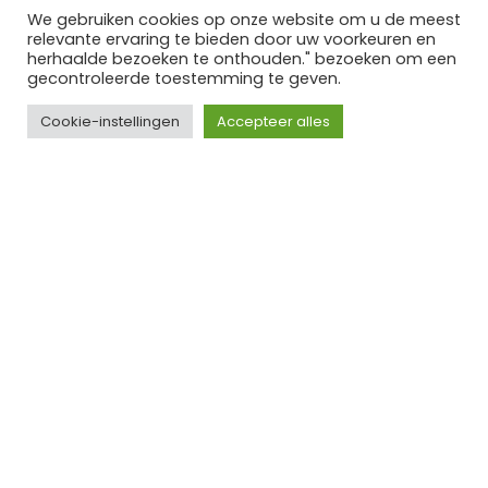
We gebruiken cookies op onze website om u de meest
Social
relevante ervaring te bieden door uw voorkeuren en
TikTok
herhaalde bezoeken te onthouden." bezoeken om een
Instagram
gecontroleerde toestemming te geven.
Pinterest
Cookie-instellingen
Accepteer alles
Lovor Cosmetics
Bezuidenhoutseweg 301
2594 AP ‘s-Gravenhage
Nederland
KvK: 63534118
BTW nr: NL002367275B66
Informatie
Algemene voorwaarden
Ruilen retourneren
Verzenden
Privacybeleid
Disclaimer
Samenwerking bloggers